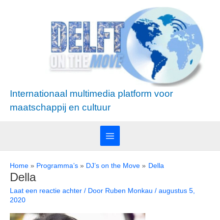
Ga
Main
naar
Menu
de
inhoud
Internationaal multimedia platform voor
maatschappij en cultuur
Home
Programma’s
DJ’s on the Move
Della
Della
Laat een reactie achter
/ Door
Ruben Monkau
/
augustus 5,
2020