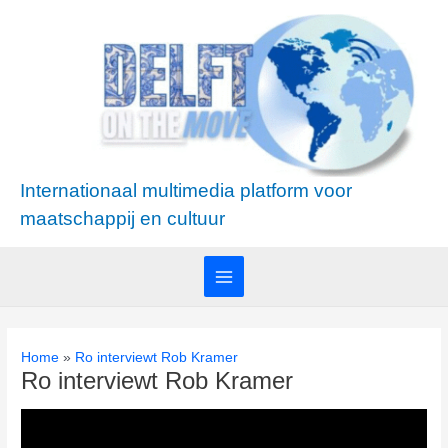
Ga
Main
naar
Menu
de
inhoud
Internationaal multimedia platform voor
maatschappij en cultuur
Home
Ro interviewt Rob Kramer
Ro interviewt Rob Kramer