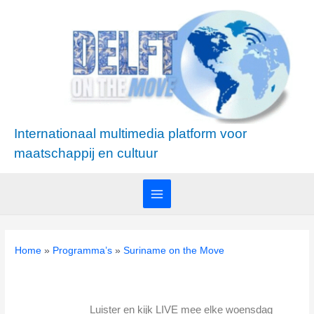
Ga
Main
naar
Menu
de
inhoud
Internationaal multimedia platform voor
maatschappij en cultuur
Home
Programma’s
Suriname on the Move
Luister en kijk LIVE mee elke woensdag