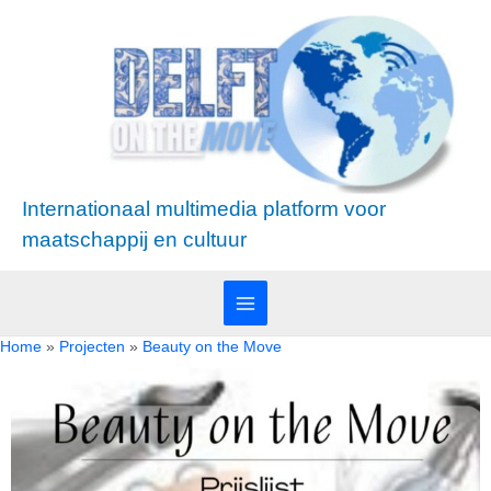
Ga
Main
naar
Menu
de
inhoud
Internationaal multimedia platform voor
maatschappij en cultuur
Home
Projecten
Beauty on the Move