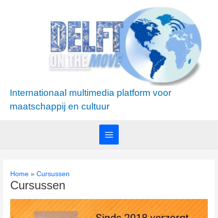
Ga
Main
naar
Menu
de
inhoud
Internationaal multimedia platform voor
maatschappij en cultuur
Home
Cursussen
Cursussen